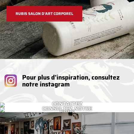
RUBIS SALON D'ART CORPOREL
Pour plus d’inspiration, consultez
notre instagram
CONTACTEZ
CONSULTEZ NOTRE
NOUS
FOIRE AUX QUESTIONS